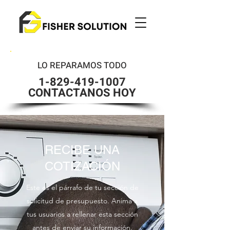
LO REPARAMOS TODO
1-829-419-1007
CONTACTANOS HOY
RECIBE UNA
COTIZACIÓN
Este es el párrafo de tu sección de
solicitud de presupuesto. Anima a
tus usuarios a rellenar esta sección
antes de enviar su información.