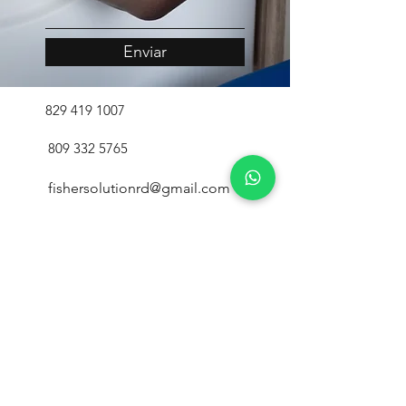
Enviar
829 419 1007
809 332 5765
fishersolutionrd@gmail.com
Aut. San Isidro, C/ A #12,
Santo
Domingo Este
Fernández Oriental, C/8 ·10
, Santo
Domingo Este
C/ G. Hansen #14 ,
Gazcue